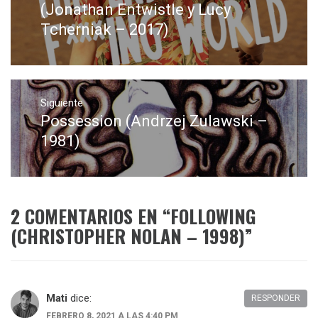
anterior:
(Jonathan Entwistle y Lucy
Tcherniak – 2017)
Siguiente
Possession (Andrzej Zulawski –
Entrada
siguiente:
1981)
2 COMENTARIOS EN “
FOLLOWING
(CHRISTOPHER NOLAN – 1998)
”
Mati
dice:
RESPONDER
FEBRERO 8, 2021 A LAS 4:40 PM