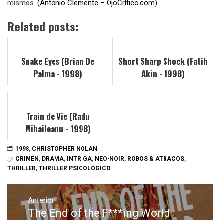
mismos.
(Antonio Clemente – OjoCrítico.com)
Related posts:
Snake Eyes (Brian De
Short Sharp Shock (Fatih
Palma - 1998)
Akin - 1998)
Train de Vie (Radu
Mihaileanu - 1998)
1998
,
CHRISTOPHER NOLAN
CRIMEN
,
DRAMA
,
INTRIGA
,
NEO-NOIR
,
ROBOS & ATRACOS
,
THRILLER
,
THRILLER PSICOLÓGICO
Navegación
de
Anterior
The End of the F***ing World
Entrada
entradas