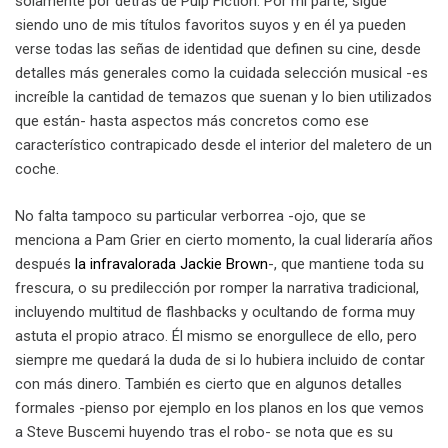
solamente por detrás de Pulp Fiction. Por mi parte, sigue
siendo uno de mis títulos favoritos suyos y en él ya pueden
verse todas las señas de identidad que definen su cine, desde
detalles más generales como la cuidada selección musical -es
increíble la cantidad de temazos que suenan y lo bien utilizados
que están- hasta aspectos más concretos como ese
característico contrapicado desde el interior del maletero de un
coche.
No falta tampoco su particular verborrea -ojo, que se
menciona a Pam Grier en cierto momento, la cual lideraría años
después
la infravalorada Jackie Brown
-, que mantiene toda su
frescura, o su predilección por romper la narrativa tradicional,
incluyendo multitud de flashbacks y ocultando de forma muy
astuta el propio atraco. Él mismo se enorgullece de ello, pero
siempre me quedará la duda de si lo hubiera incluido de contar
con más dinero. También es cierto que en algunos detalles
formales -pienso por ejemplo en los planos en los que vemos
a Steve Buscemi huyendo tras el robo- se nota que es su