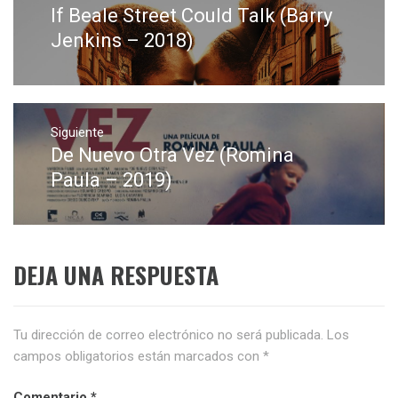
de
If Beale Street Could Talk (Barry
Entrada
entradas
anterior:
Jenkins – 2018)
Siguiente
De Nuevo Otra Vez (Romina
Entrada
siguiente:
Paula – 2019)
DEJA UNA RESPUESTA
Tu dirección de correo electrónico no será publicada.
Los
campos obligatorios están marcados con
*
Comentario
*