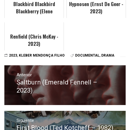
Blackbird Blackbird
Hypnosen (Ernst De Geer -
Blackberry (Elene
2023)
Naveriani - 2023)
Renfield (Chris McKay -
2023)
2023
,
KLEBER MENDONÇA FILHO
DOCUMENTAL
,
DRAMA
Navegación
de
Anterior
Saltburn (Emerald Fennell –
Entrada
entradas
anterior:
2023)
Siguiente
First Blood (Ted Kotcheff – 1982)
Entrada