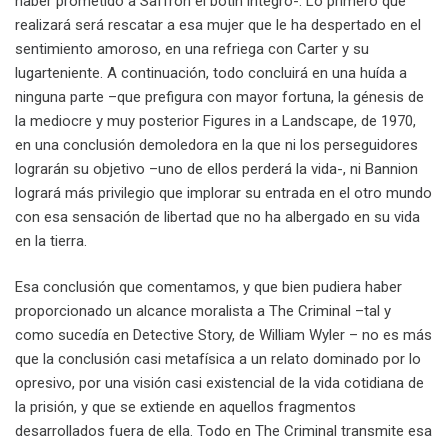
haber prometido a Saffron el botín íntegro-. Lo primero que
realizará será rescatar a esa mujer que le ha despertado en el
sentimiento amoroso, en una refriega con Carter y su
lugarteniente. A continuación, todo concluirá en una huída a
ninguna parte –que prefigura con mayor fortuna, la génesis de
la mediocre y muy posterior Figures in a Landscape, de 1970,
en una conclusión demoledora en la que ni los perseguidores
lograrán su objetivo –uno de ellos perderá la vida-, ni Bannion
logrará más privilegio que implorar su entrada en el otro mundo
con esa sensación de libertad que no ha albergado en su vida
en la tierra.
Esa conclusión que comentamos, y que bien pudiera haber
proporcionado un alcance moralista a The Criminal –tal y
como sucedía en Detective Story, de William Wyler – no es más
que la conclusión casi metafísica a un relato dominado por lo
opresivo, por una visión casi existencial de la vida cotidiana de
la prisión, y que se extiende en aquellos fragmentos
desarrollados fuera de ella. Todo en The Criminal transmite esa