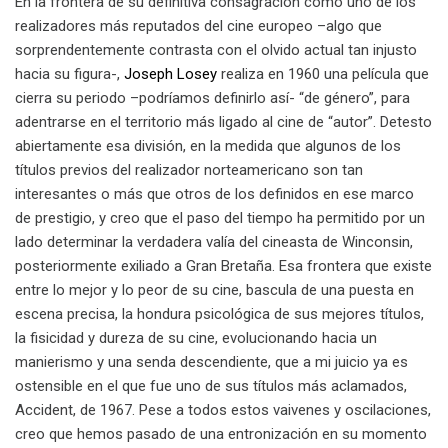
En la frontera de su definitiva consagración como uno de los
realizadores más reputados del cine europeo –algo que
sorprendentemente contrasta con el olvido actual tan injusto
hacia su figura-,
Joseph Losey
realiza en 1960 una película que
cierra su periodo –podríamos definirlo así- “de género”, para
adentrarse en el territorio más ligado al cine de “autor”. Detesto
abiertamente esa división, en la medida que algunos de los
títulos previos del realizador norteamericano son tan
interesantes o más que otros de los definidos en ese marco
de prestigio, y creo que el paso del tiempo ha permitido por un
lado determinar la verdadera valía del cineasta de Winconsin,
posteriormente exiliado a Gran Bretaña. Esa frontera que existe
entre lo mejor y lo peor de su cine, bascula de una puesta en
escena precisa, la hondura psicológica de sus mejores títulos,
la fisicidad y dureza de su cine, evolucionando hacia un
manierismo y una senda descendiente, que a mi juicio ya es
ostensible en el que fue uno de sus títulos más aclamados,
Accident, de 1967. Pese a todos estos vaivenes y oscilaciones,
creo que hemos pasado de una entronización en su momento