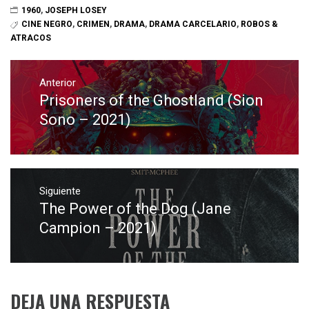
1960
,
JOSEPH LOSEY
CINE NEGRO
,
CRIMEN
,
DRAMA
,
DRAMA CARCELARIO
,
ROBOS &
ATRACOS
Navegación
de
Anterior
Prisoners of the Ghostland (Sion
Entrada
entradas
anterior:
Sono – 2021)
Siguiente
The Power of the Dog (Jane
Entrada
siguiente:
Campion – 2021)
DEJA UNA RESPUESTA