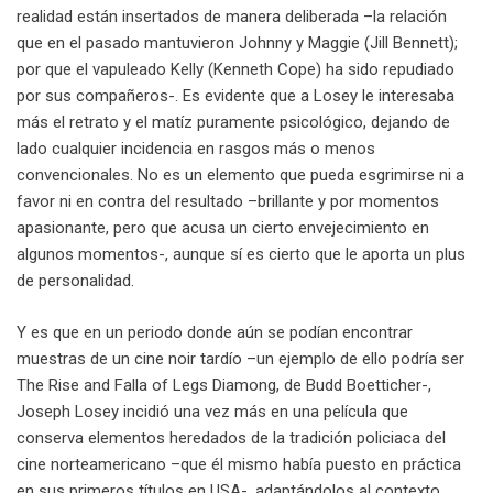
realidad están insertados de manera deliberada –la relación
que en el pasado mantuvieron Johnny y Maggie (Jill Bennett);
por que el vapuleado Kelly (Kenneth Cope) ha sido repudiado
por sus compañeros-. Es evidente que a Losey le interesaba
más el retrato y el matíz puramente psicológico, dejando de
lado cualquier incidencia en rasgos más o menos
convencionales. No es un elemento que pueda esgrimirse ni a
favor ni en contra del resultado –brillante y por momentos
apasionante, pero que acusa un cierto envejecimiento en
algunos momentos-, aunque sí es cierto que le aporta un plus
de personalidad.
Y es que en un periodo donde aún se podían encontrar
muestras de un cine noir tardío –un ejemplo de ello podría ser
The Rise and Falla of Legs Diamong, de Budd Boetticher-,
Joseph Losey incidió una vez más en una película que
conserva elementos heredados de la tradición policiaca del
cine norteamericano –que él mismo había puesto en práctica
en sus primeros títulos en USA-, adaptándolos al contexto