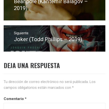
Beanpole (Kantemir Balagov –
Entrada
entradas
anterior:
2019)
Siguiente
Joker (Todd Phillips – 2019)
Entrada
siguiente:
DEJA UNA RESPUESTA
Tu dirección de correo electrónico no será publicada.
Los
campos obligatorios están marcados con
*
Comentario
*