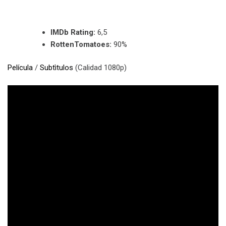
IMDb Rating:
6,5
RottenTomatoes:
90%
Película
/
Subtìtulos
(Calidad 1080p)