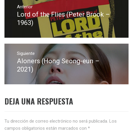
Navegación
de
Anterior
Lord of the Flies (Peter Brook –
Entrada
entradas
anterior:
1963)
Siguiente
Aloners (Hong Seong-eun –
Entrada
siguiente:
2021)
DEJA UNA RESPUESTA
Tu dirección de correo electrónico no será publicada.
Los
campos obligatorios están marcados con
*