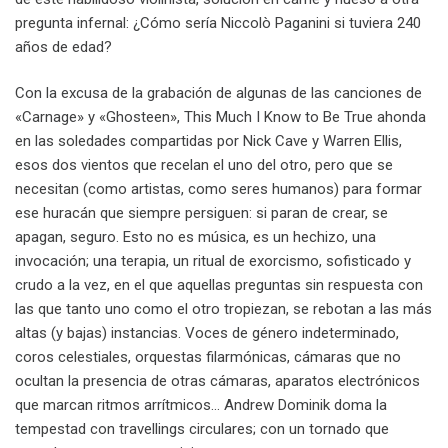
pregunta infernal: ¿Cómo sería Niccolò Paganini si tuviera 240
años de edad?
Con la excusa de la grabación de algunas de las canciones de
«Carnage» y «Ghosteen», This Much I Know to Be True ahonda
en las soledades compartidas por Nick Cave y Warren Ellis,
esos dos vientos que recelan el uno del otro, pero que se
necesitan (como artistas, como seres humanos) para formar
ese huracán que siempre persiguen: si paran de crear, se
apagan, seguro. Esto no es música, es un hechizo, una
invocación; una terapia, un ritual de exorcismo, sofisticado y
crudo a la vez, en el que aquellas preguntas sin respuesta con
las que tanto uno como el otro tropiezan, se rebotan a las más
altas (y bajas) instancias. Voces de género indeterminado,
coros celestiales, orquestas filarmónicas, cámaras que no
ocultan la presencia de otras cámaras, aparatos electrónicos
que marcan ritmos arrítmicos… Andrew Dominik doma la
tempestad con travellings circulares; con un tornado que