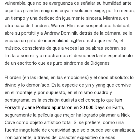
vulnerable, que no se avergüenza de señalar su humildad ante
aquellos grandes enigmas cuya resolución exige, por lo menos,
un tiempo y una dedicación igualmente sincera. Mientras, en
otra casa de Londres, Warren Ellis, ese sospechoso habitual,
abre su portátil y a Andrew Dominik, detrás de la cámara, se le
escapa un grito de incredulidad: «¿¡Pero esto qué es!?», el
músico, consciente de que a veces las palabras sobran, se
limita a sonreír y a mostrarnos el desconcertante espectáculo
de un escritorio que es puro síndrome de Diógenes.
El orden (en las ideas, en las emociones) y el caos absoluto; lo
divino y lo demoníaco. Esta especie de yin y yang que convive
en el montaje y, por supuesto, en el mismo cuadro y
pentagrama, es la escisión dualista del concepto que
Iain
Forsyth y Jane Pollard apuntaron en 20.000 Days on Earth
,
seguramente la película que mejor ha logrado plasmar a Nick
Cave como objeto artístico total. Si se prefiere, como una
fuente inagotable de creatividad que solo puede ser canalizada,
irónicamente, a través del carácter expeditivo de esas