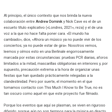
Al principio, el único contexto que nos brinda la nueva
colaboración entre
Andrew Dominik
y Nick Cave es el de un
escueto título explicativo («Londres, 2021», reza) y el de una
voz a la que no hace falta poner cara. «El mundo ha
cambiado», dice, «Ahora un músico ya no puede vivir de los
conciertos; ya no puede estar de gira». Nosotros vemos,
leemos y oímos esto en una Berlinale engorrosamente
marcada por estas circunstancias: pruebas PCR diarias, aforos
limitados a la mitad, mascarillas obligatorias en interiores y, por
supuesto, precaución extrema a la hora de organizar unas
fiestas que han quedado prácticamente relegadas a la
clandestinidad. Pero por suerte, el momento en el que
tomamos contacto con This Much I Know to Be True, no es
tan oscuro como aquel en que este proyecto fue filmado.
Porque los eventos que aquí se plasman, se viven en riguroso
diferido; porque aún no son tiempos para la música en directo.