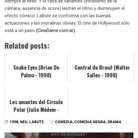
siempre al sexo. Y la falta de variantes (estatismo de la
cámara, ausencia de score) lastran el ritmo y disminuyen el
efecto cómico. LaBute se conforma con las buenas
actuaciones y las moralinas obvias. El cine de Hollywood sólo
está a un paso
(CineDame.com.ar)
Related posts:
Snake Eyes (Brian De
Central do Brasil (Walter
Palma - 1998)
Salles - 1998)
Los amantes del Círculo
Polar (Julio Médem -
1998)
1998
,
NEIL LABUTE
COMEDIA
,
COMEDIA NEGRA
,
DRAMA
Navegación