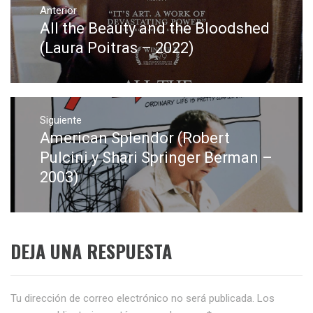
de
Anterior
All the Beauty and the Bloodshed
Entrada
entradas
anterior:
(Laura Poitras – 2022)
Siguiente
American Splendor (Robert
Entrada
siguiente:
Pulcini y Shari Springer Berman –
2003)
DEJA UNA RESPUESTA
Tu dirección de correo electrónico no será publicada.
Los