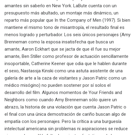
amantes sin saberlo en New York. LaBute cuenta con un
presupuesto más abultado, un montaje más dinámico, un
reparto más popular que In the Company of Men (1997). Si bien
mantiene el mismo tono de misantropía, el resultado final es
menos logrado y perturbador. Los seis únicos personajes (Amy
Brenneman como la esposa insatisfecha que busca un
amante, Aaron Eckhart que se jacta de que él fue su mejor
amante, Ben Stiller como profesor de actuación sencillamente
insoportable, Catherine Keener que odia que le hablen durante
el sexo, Nastassja Kinski como una astuta asistente de una
galería de arte a la caza de visitantes y Jason Patric como un
médico misógino) no pueden sostener por sí solos el
desarrollo del film. Algunos momentos de Your Friends and
Neighbors como cuando Amy Brenneman sólo quiere un
abrazo, la historia de una violación que cuenta Jason Patric o
el final con una única demostración de cariño buscan algo de
empatía con los personajes. Pero la crítica a una burguesía
intelectual americana sin problemas ni aspiraciones se reduce