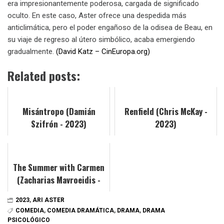
era impresionantemente poderosa, cargada de significado
oculto. En este caso, Aster ofrece una despedida más
anticlimática, pero el poder engañoso de la odisea de Beau, en
su viaje de regreso al útero simbólico, acaba emergiendo
gradualmente.
(David Katz – CinEuropa.org)
Related posts:
Misántropo (Damián
Renfield (Chris McKay -
Szifrón - 2023)
2023)
The Summer with Carmen
(Zacharias Mavroeidis -
2023)
2023
,
ARI ASTER
COMEDIA
,
COMEDIA DRAMÁTICA
,
DRAMA
,
DRAMA
PSICOLÓGICO