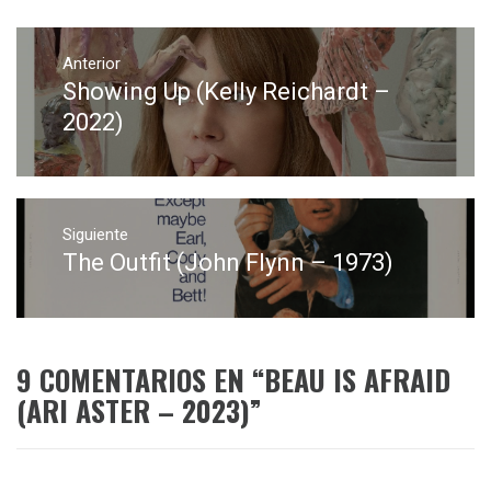
Navegación
de
Anterior
Showing Up (Kelly Reichardt –
Entrada
entradas
anterior:
2022)
Siguiente
The Outfit (John Flynn – 1973)
Entrada
siguiente:
9 COMENTARIOS EN “
BEAU IS AFRAID
(ARI ASTER – 2023)
”