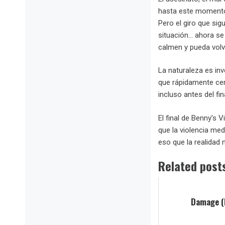
hasta este momento 
Pero el giro que sig
situación… ahora se 
calmen y pueda volver
La naturaleza es inv
que rápidamente cen
incluso antes del fin
El final de Benny’s 
que la violencia med
eso que la realidad n
Related post
Damage (L