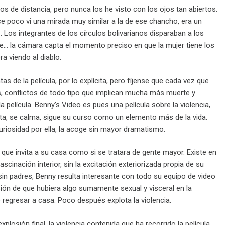
 de distancia, pero nunca los he visto con los ojos tan abiertos.
ce poco vi una mirada muy similar a la de ese chancho, era un
 Los integrantes de los círculos bolivarianos disparaban a los
nte… la cámara capta el momento preciso en que la mujer tiene los
a viendo al diablo.
de la película, por lo explícita, pero fíjense que cada vez que
ras, conflictos de todo tipo que implican mucha más muerte y
película. Benny’s Video es pues una película sobre la violencia,
ota, se calma, sigue su curso como un elemento más de la vida.
curiosidad por ella, la acoge sin mayor dramatismo.
 que invita a su casa como si se tratara de gente mayor. Existe en
cinación interior, sin la excitación exteriorizada propia de su
in padres, Benny resulta interesante con todo su equipo de video
sión de que hubiera algo sumamente sexual y visceral en la
 regresar a casa. Poco después explota la violencia.
losión final, la violencia contenida que ha recorrido la película