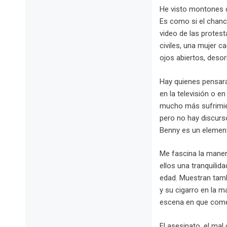
He visto montones d
Es como si el chanch
video de las protest
civiles, una mujer c
ojos abiertos, desor
Hay quienes pensarán
en la televisión o e
mucho más sufrimient
pero no hay discurs
Benny es un elemento
Me fascina la mane
ellos una tranquilid
edad. Muestran tamb
y su cigarro en la m
escena en que comen
El asesinato, el mal