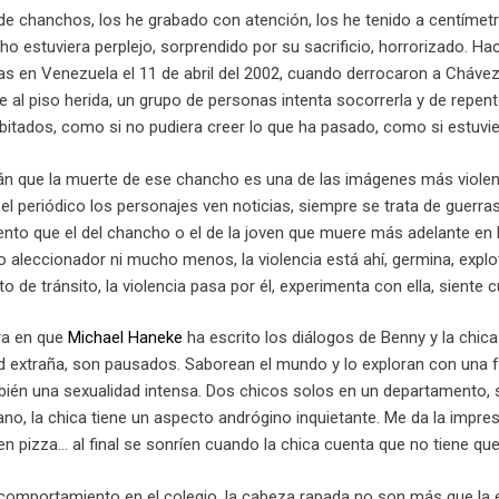
e chanchos, los he grabado con atención, los he tenido a centímetros
o estuviera perplejo, sorprendido por su sacrificio, horrorizado. Ha
as en Venezuela el 11 de abril del 2002, cuando derrocaron a Chávez.
ae al piso herida, un grupo de personas intenta socorrerla y de repe
bitados, como si no pudiera creer lo que ha pasado, como si estuvier
 que la muerte de ese chancho es una de las imágenes más violentas 
n el periódico los personajes ven noticias, siempre se trata de guer
o que el del chancho o el de la joven que muere más adelante en la 
o aleccionador ni mucho menos, la violencia está ahí, germina, expl
 de tránsito, la violencia pasa por él, experimenta con ella, siente 
ra en que
Michael Haneke
ha escrito los diálogos de Benny y la chica
ad extraña, son pausados. Saborean el mundo y lo exploran con una fas
ién una sexualidad intensa. Dos chicos solos en un departamento, s
ano, la chica tiene un aspecto andrógino inquietante. Me da la impre
 pizza… al final se sonríen cuando la chica cuenta que no tiene que
 comportamiento en el colegio, la cabeza rapada no son más que la exp