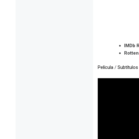
IMDb R
Rotte
Película
/
Subtítulos