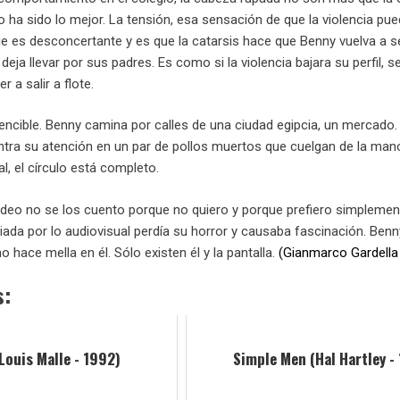
ha sido lo mejor. La tensión, esa sensación de que la violencia pu
ue es desconcertante y es que la catarsis hace que Benny vuelva a se
deja llevar por sus padres. Es como si la violencia bajara su perfil,
 a salir a flote.
encible. Benny camina por calles de una ciudad egipcia, un mercado. 
tra su atención en un par de pollos muertos que cuelgan de la man
al, el círculo está completo.
Video no se los cuento porque no quiero y porque prefiero simplement
iada por lo audiovisual perdía su horror y causaba fascinación. Ben
o hace mella en él. Sólo existen él y la pantalla.
(Gianmarco Gardell
s:
ouis Malle - 1992)
Simple Men (Hal Hartley -