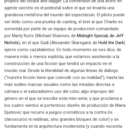
propios del cloack and dagger. La conversión de una actriz en
agente secreto es el pedestal sobre el que se levanta una
grandiosa metáfora del mundo del espectáculo. El piloto puede
ser leído como una prueba de casting, el test al que Charlie es
sometida por parte de un equipo de producción comandado
por Marty Kurtz (Michael Shannon, de
Midnight Special, de Jeff
Nichols
), en el que Gadi (Alexander Skarsgard, de
Hold the Dark
)
ejerce como cazatalentos. En todo momento se nos dice, de
manera más o menos explícita, que estamos asistiendo a la
construcción de una ficción que tendrá un impacto en el
mundo real. Desde la literalidad de algunas líneas de diálogo
(“nuestra ficción tiene que coincidir con su realidad”), hasta las
más sutiles marcas visuales como las miradas directas a
cámara o el saturadísimo uso del color, algo impropio del
género en el que se inscribe esta mini-serie, y que proclama a
los cuatro vientos el portentoso diseño de producción de Maria
Djurkovic que recurre a juegos cromáticos a la contra (ni
claroscuros ni neblinas, sino grandes bloques de color) y se
fundamenta en la arquitectura modernista (y cuando necesita