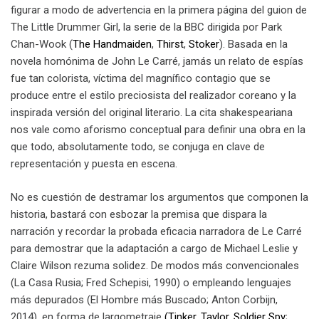
figurar a modo de advertencia en la primera página del guion de
The Little Drummer Girl, la serie de la BBC dirigida por Park
Chan-Wook (
The Handmaiden
,
Thirst
,
Stoker
). Basada en la
novela homónima de John Le Carré, jamás un relato de espías
fue tan colorista, víctima del magnífico contagio que se
produce entre el estilo preciosista del realizador coreano y la
inspirada versión del original literario. La cita shakespeariana
nos vale como aforismo conceptual para definir una obra en la
que todo, absolutamente todo, se conjuga en clave de
representación y puesta en escena.
No es cuestión de destramar los argumentos que componen la
historia, bastará con esbozar la premisa que dispara la
narración y recordar la probada eficacia narradora de Le Carré
para demostrar que la adaptación a cargo de Michael Leslie y
Claire Wilson rezuma solidez. De modos más convencionales
(La Casa Rusia; Fred Schepisi, 1990) o empleando lenguajes
más depurados (El Hombre más Buscado; Anton Corbijn,
2014), en forma de largometraje
(Tinker, Taylor, Soldier Spy;