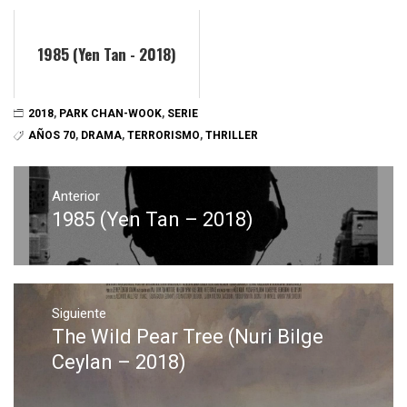
1985 (Yen Tan - 2018)
2018
,
PARK CHAN-WOOK
,
SERIE
AÑOS 70
,
DRAMA
,
TERRORISMO
,
THRILLER
Navegación
de
Anterior
1985 (Yen Tan – 2018)
Entrada
entradas
anterior:
Siguiente
The Wild Pear Tree (Nuri Bilge
Entrada
siguiente:
Ceylan – 2018)