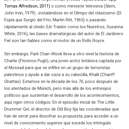
Tomas Alfredson, 2011)
o como miniserie televisiva (Ídem,
John Irvin, 1979) , instalándose en el Olimpo del clasicismo (El
Espía que Surgió del Frío; Martin Ritt, 1965) o pasando
rápidamente al olvido (Un Traidor como los Nuestros; Susanna
White, 2016), las bases dramatúrgicas del autor de El Jardinero
Fiel son tan fiables como el motor de un Rolls Royce.
Sin embargo, Park Chan-Wook lleva a otro nivel la historia de
Charlie (Florence Pugh), una joven actriz británica captada por
el Mossad para que se infiltre en un grupo de terroristas
palestinos y ayude a dar caza a su cabecilla, Khalil (Chariff
Ghattas). Estamos en la década de los 70, poco después de
los atentados de Múnich, pero más allá de los entresijos
políticos que sustentan el desarrollo de los acontecimientos,
aquí rigen otros códigos. En el episodio inicial de The Little
Drummer Girl, el director de Old Boy fija las coordenadas que
han de servir para descifrar su propuesta, para acceder a un
nivel de conocimiento superior que excede los intríngulis