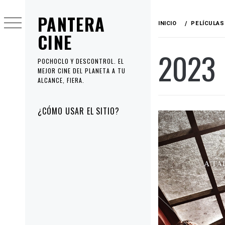
Ir
PANTERA
al
INICIO
PELÍCULAS
contenido
CINE
2023
POCHOCLO Y DESCONTROL. EL
MEJOR CINE DEL PLANETA A TU
ALCANCE, FIERA.
Menú
¿CÓMO USAR EL SITIO?
principal