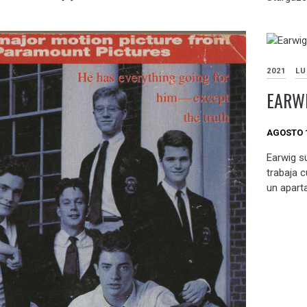
2021
LU
EARWI
AGOSTO 1
Earwig s
trabaja 
un apart