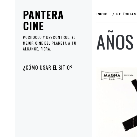
Ir
PANTERA
al
INICIO
PELÍCULAS
contenido
CINE
AÑOS
POCHOCLO Y DESCONTROL. EL
MEJOR CINE DEL PLANETA A TU
ALCANCE, FIERA.
Menú
¿CÓMO USAR EL SITIO?
principal