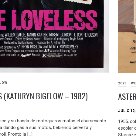
ELOW
2023
WE
S (KATHRYN BIGELOW – 1982)
ASTER
JULIO 12,
nce y su banda de motoqueros matan el aburrimiento
1955, co
ña dando gas a sus motos, bebiendo cerveza y
escolar 
ll. Pronto la […]
Stargaze