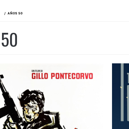
AÑOS 50
 50