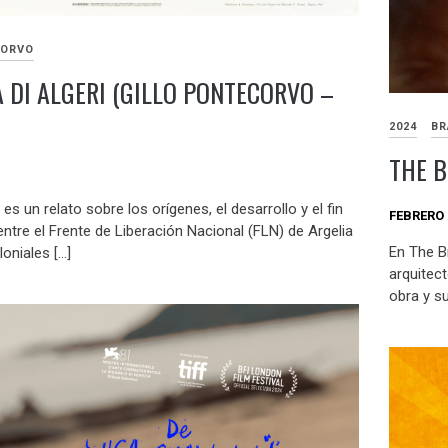
CORVO
A DI ALGERI (GILLO PONTECORVO –
2024
BR
THE B
i es un relato sobre los orígenes, el desarrollo y el fin
FEBRERO 
ntre el Frente de Liberación Nacional (FLN) de Argelia
En The Br
loniales […]
arquitect
obra y s