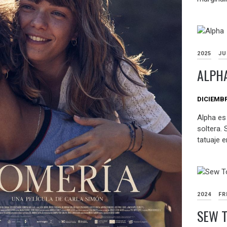
2025
JU
ALPHA
DICIEMBR
Alpha es
soltera.
tatuaje e
2024
FR
SEW 