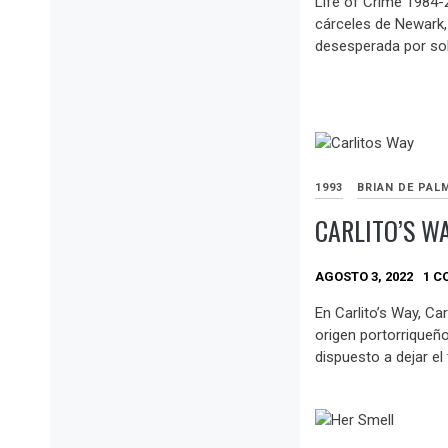
Life of Crime 1984-2
cárceles de Newark,
desesperada por sobr
1993
BRIAN DE PAL
CARLITO’S WA
AGOSTO 3, 2022
1 C
En Carlito’s Way, Car
origen portorriqueño
dispuesto a dejar el 