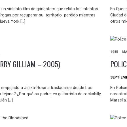
un violento film de gángsters que relata los intentos
En Queer
drogas por recuperar su territorio perdido mientras
Ciudad d
Nueva York […]
otros mi
M
1985
MA
ERRY GILLIAM – 2005)
POLIC
SEPTIEMB
a empujado a Jeliza-Rose a trasladarse desde Los
En Police
 tejana? ¿Por qué su padre, ex guitarrista de rockabilly,
narcotra
uién […]
Marsella.