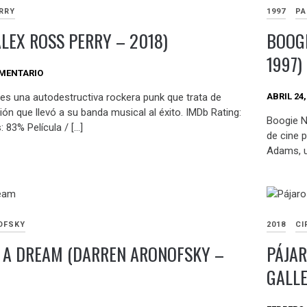
RRY
1997
PA
ALEX ROSS PERRY – 2018)
BOOG
1997)
OMENTARIO
ABRIL 24,
 es una autodestructiva rockera punk que trata de
ción que llevó a su banda musical al éxito. IMDb Rating:
Boogie N
 83% Película / […]
de cine 
Adams, u
OFSKY
2018
CI
 A DREAM (DARREN ARONOFSKY –
PÁJAR
GALLE