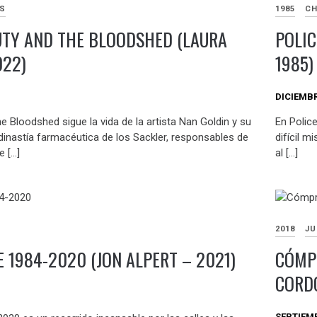
AS
1985
CH
UTY AND THE BLOODSHED (LAURA
POLIC
022)
1985)
DICIEMBR
he Bloodshed sigue la vida de la artista Nan Goldin y su
En Polic
dinastía farmacéutica de los Sackler, responsables de
difícil m
e […]
al […]
2018
JU
E 1984-2020 (JON ALPERT – 2021)
CÓMP
CORDÓ
SEPTIEMB