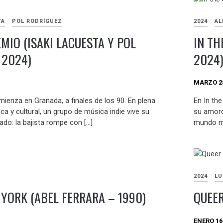
TA
POL RODRÍGUEZ
2024
AL
MIO (ISAKI LACUESTA Y POL
IN TH
 2024)
2024
MARZO 28
enza en Granada, a finales de los 90. En plena
En In th
ica y cultural, un grupo de música indie vive su
su amoro
o: la bajista rompe con […]
mundo ma
2024
LU
 YORK (ABEL FERRARA – 1990)
QUEER
ENERO 16