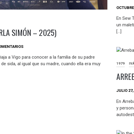
OCTUBRE 
En Sew T
un malet
RLA SIMÓN – 2025)
[…]
OMENTARIOS
aja a Vigo para conocer a la familia de su padre
 de sida, al igual que su madre, cuando ella era muy
1979
IV
ARREB
JULIO 27,
En Arreba
y person
autodest