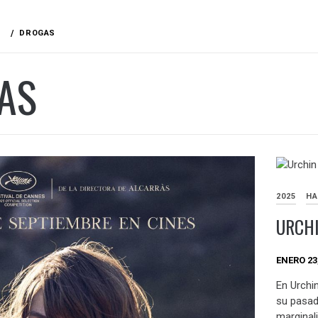
DROGAS
AS
2025
HA
URCHI
ENERO 23
En Urchin
su pasado
marginali