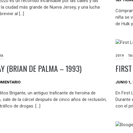
020 es un recorrido incansable por las calles y las
 la ciudad más grande de Nueva Jersey, y una lucha
Cómprame
evivir al […]
niña se 
de Hulk 
MA
2019
TA
Y (BRIAN DE PALMA – 1993)
FIRST
OMENTARIO
JUNIO 1, 
litos Brigante, un antiguo traficante de heroína de
En First
, sale de la cárcel después de cinco años de reclusión,
Durante 
tráfico de drogas. […]
con el pr